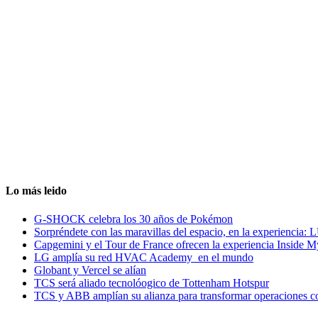
Lo más leido
G-SHOCK celebra los 30 años de Pokémon
Sorpréndete con las maravillas del espacio, en la experiencia
Capgemini y el Tour de France ofrecen la experiencia Inside 
LG amplía su red HVAC Academy en el mundo
Globant y Vercel se alían
TCS será aliado tecnolóogico de Tottenham Hotspur
TCS y ABB amplían su alianza para transformar operaciones c