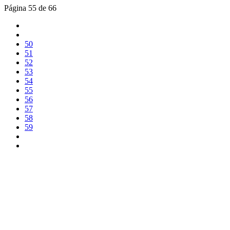
Página 55 de 66
50
51
52
53
54
55
56
57
58
59