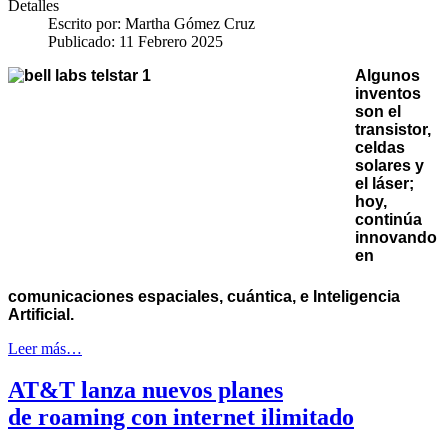
Detalles
Escrito por:
Martha Gómez Cruz
Publicado: 11 Febrero 2025
Algunos
inventos
son el
transistor,
celdas
solares y
el láser;
hoy,
continúa
innovando
en
comunicaciones espaciales, cuántica, e Inteligencia
Artificial.
Leer más…
AT&T lanza nuevos planes
de roaming con internet ilimitado