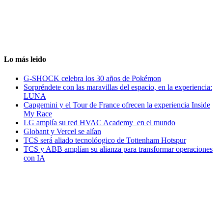
Lo más leido
G-SHOCK celebra los 30 años de Pokémon
Sorpréndete con las maravillas del espacio, en la experiencia:
LUNA
Capgemini y el Tour de France ofrecen la experiencia Inside
My Race
LG amplía su red HVAC Academy en el mundo
Globant y Vercel se alían
TCS será aliado tecnolóogico de Tottenham Hotspur
TCS y ABB amplían su alianza para transformar operaciones
con IA