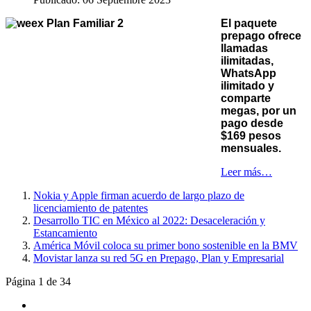
El paquete
prepago ofrece
llamadas
ilimitadas,
WhatsApp
ilimitado y
comparte
megas, por un
pago desde
$169 pesos
mensuales.
Leer más…
Nokia y Apple firman acuerdo de largo plazo de
licenciamiento de patentes
Desarrollo TIC en México al 2022: Desaceleración y
Estancamiento
América Móvil coloca su primer bono sostenible en la BMV
Movistar lanza su red 5G en Prepago, Plan y Empresarial
Página 1 de 34