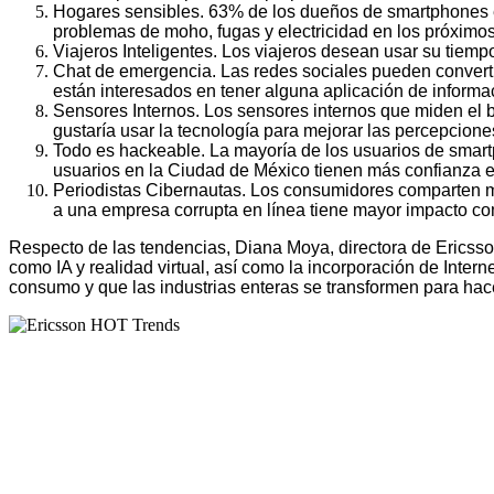
Hogares sensibles. 63% de los dueños de smartphones en 
problemas de moho, fugas y electricidad en los próximo
Viajeros Inteligentes. Los viajeros desean usar su tiem
Chat de emergencia. Las redes sociales pueden converti
están interesados en tener alguna aplicación de informa
Sensores Internos. Los sensores internos que miden el b
gustaría usar la tecnología para mejorar las percepciones
Todo es hackeable. La mayoría de los usuarios de smartp
usuarios en la Ciudad de México tienen más confianza 
Periodistas Cibernautas. Los consumidores comparten m
a una empresa corrupta en línea tiene mayor impacto co
Respecto de las tendencias, Diana Moya, d
irectora de Erics
como IA y realidad virtual, así como la incorporación de Inte
consumo y que las industrias enteras se transformen para hace