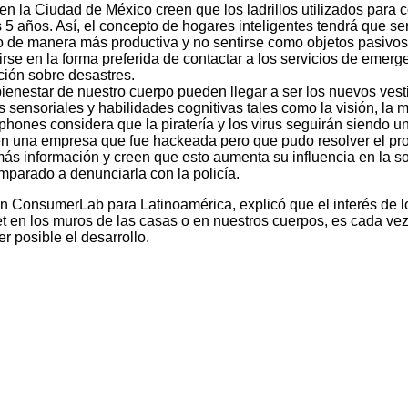
la Ciudad de México creen que los ladrillos utilizados para co
s 5 años. Así, el concepto de hogares inteligentes tendrá que 
po de manera más productiva y no sentirse como objetos pasivos 
rse en la forma preferida de contactar a los servicios de emer
ción sobre desastres.
ienestar de nuestro cuerpo pueden llegar a ser los nuevos ves
 sensoriales y habilidades cognitivas tales como la visión, la 
hones considera que la piratería y los virus seguirán siendo 
en una empresa que fue hackeada pero que pudo resolver el p
ás información y creen que esto aumenta su influencia en la 
mparado a denunciarla con la policía.
son ConsumerLab para Latinoamérica, explicó que
el interés de
rnet en los muros de las casas o en nuestros cuerpos, es cada v
r posible el desarrollo.