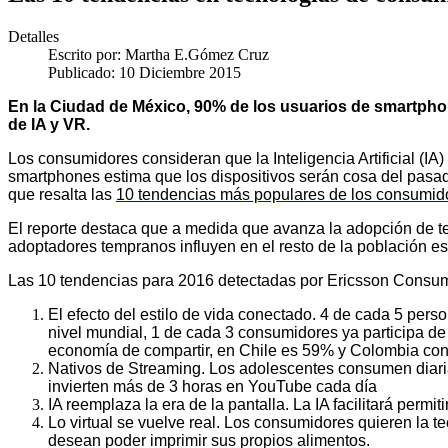
Detalles
Escrito por:
Martha E.Gómez Cruz
Publicado: 10 Diciembre 2015
En la Ciudad de México, 90% de los usuarios de smartphon
de IA y VR.
Los consumidores consideran que la Inteligencia Artificial (IA)
smartphones estima que los dispositivos serán cosa del pasa
que resalta las
10 tendencias más populares de los consumid
El reporte destaca que a medida que avanza la adopción de te
adoptadores tempranos influyen en el resto de la población es
Las 10 tendencias para 2016 detectadas por Ericsson Consu
El efecto del estilo de vida conectado. 4 de cada 5 per
nivel mundial, 1 de cada 3 consumidores ya participa de
economía de compartir, en Chile es 59% y Colombia co
Nativos de Streaming. Los adolescentes consumen diar
invierten más de 3 horas en YouTube cada día
IA reemplaza la era de la pantalla. La IA facilitará permi
Lo virtual se vuelve real. Los consumidores quieren la 
desean poder imprimir sus propios alimentos.