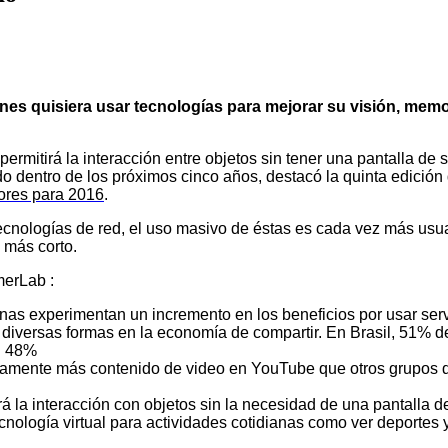
es quisiera usar tecnologías para mejorar su visión, memo
 permitirá la interacción entre objetos sin tener una pantalla d
do dentro de los próximos cinco años, destacó la quinta edici
ores para 2016
.
cnologías de red, el uso masivo de éstas es cada vez más usua
 más corto.
merLab :
sonas experimentan un incremento en los beneficios por usar ser
 diversas formas en la economía de compartir.
En Brasil, 51% de
n 48%
iamente más contenido de video en YouTube que otros grupos 
tirá la interacción con objetos sin la necesidad de una pantalla 
tecnología virtual para actividades cotidianas como ver deporte