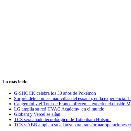
Lo más leido
G-SHOCK celebra los 30 años de Pokémon
Sorpréndete con las maravillas del espacio, en la experiencia
Capgemini y el Tour de France ofrecen la experiencia Inside 
LG amplía su red HVAC Academy en el mundo
Globant y Vercel se alían
TCS será aliado tecnolóogico de Tottenham Hotspur
TCS y ABB amplían su alianza para transformar operaciones c