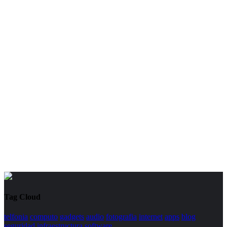
Tag Cloud
telfonia
computo
gadgets
audio
fotografia
internet
apps
blog
seguridad
infraestructura
software