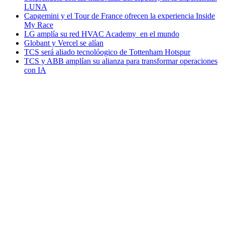
LUNA
Capgemini y el Tour de France ofrecen la experiencia Inside
My Race
LG amplía su red HVAC Academy en el mundo
Globant y Vercel se alían
TCS será aliado tecnolóogico de Tottenham Hotspur
TCS y ABB amplían su alianza para transformar operaciones
con IA