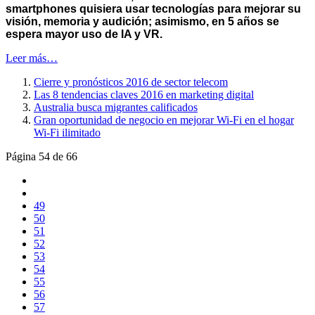
smartphones quisiera usar tecnologías para mejorar su
visión, memoria y audición; asimismo, en 5 años se
espera mayor uso de IA y VR.
Leer más…
Cierre y pronósticos 2016 de sector telecom
Las 8 tendencias claves 2016 en marketing digital
Australia busca migrantes calificados
Gran oportunidad de negocio en mejorar Wi-Fi en el hogar
Wi-Fi ilimitado
Página 54 de 66
49
50
51
52
53
54
55
56
57