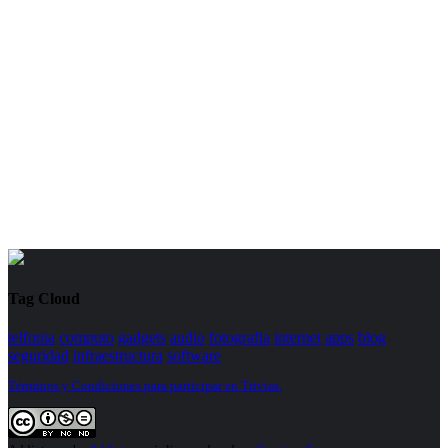
Tag Cloud
telfonia
computo
gadgets
audio
fotografia
internet
apps
blog
seguridad
infraestructura
software
Términos y Condiciones para participar en Trivias.