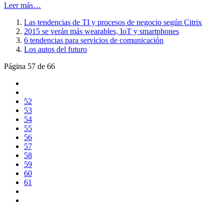
Leer más…
Las tendencias de TI y procesos de negocio según Citrix
2015 se verán más wearables, IoT y smartphones
6 tendencias para servicios de comunicación
Los autos del futuro
Página 57 de 66
52
53
54
55
56
57
58
59
60
61