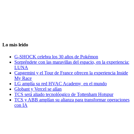
Lo más leido
G-SHOCK celebra los 30 años de Pokémon
Sorpréndete con las maravillas del espacio, en la experiencia:
LUNA
Capgemini y el Tour de France ofrecen la experiencia Inside
My Race
LG amplía su red HVAC Academy en el mundo
Globant y Vercel se alían
TCS será aliado tecnolóogico de Tottenham Hotspur
TCS y ABB amplían su alianza para transformar operaciones
con IA