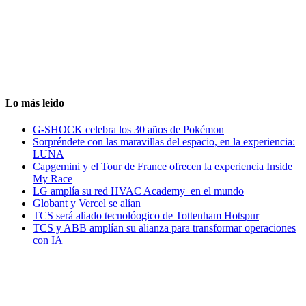
Lo más leido
G-SHOCK celebra los 30 años de Pokémon
Sorpréndete con las maravillas del espacio, en la experiencia:
LUNA
Capgemini y el Tour de France ofrecen la experiencia Inside
My Race
LG amplía su red HVAC Academy en el mundo
Globant y Vercel se alían
TCS será aliado tecnolóogico de Tottenham Hotspur
TCS y ABB amplían su alianza para transformar operaciones
con IA