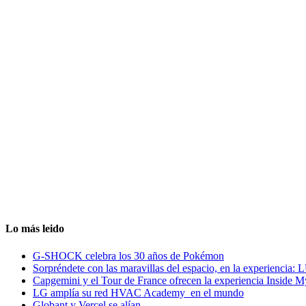
Lo más leido
G-SHOCK celebra los 30 años de Pokémon
Sorpréndete con las maravillas del espacio, en la experiencia
Capgemini y el Tour de France ofrecen la experiencia Inside 
LG amplía su red HVAC Academy en el mundo
Globant y Vercel se alían