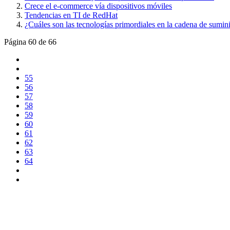
Crece el e-commerce vía dispositivos móviles
Tendencias en TI de RedHat
¿Cuáles son las tecnologías primordiales en la cadena de sumini
Página 60 de 66
55
56
57
58
59
60
61
62
63
64