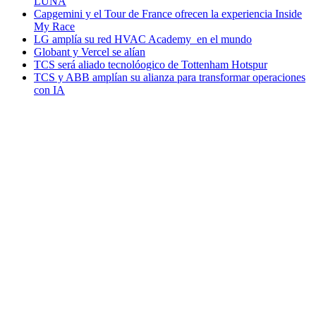
LUNA
Capgemini y el Tour de France ofrecen la experiencia Inside
My Race
LG amplía su red HVAC Academy en el mundo
Globant y Vercel se alían
TCS será aliado tecnolóogico de Tottenham Hotspur
TCS y ABB amplían su alianza para transformar operaciones
con IA