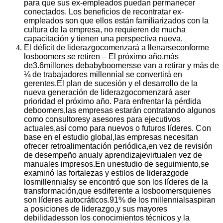
para que sus ex-empleados puedan permanecer
conectados. Los beneficios de recontratar ex-
empleados son que ellos están familiarizados con la
cultura de la empresa, no requieren de mucha
capacitación y tienen una perspectiva nueva.
El déficit de liderazgocomenzará a llenarseconforme
losboomers se retiren – El próximo año,más
de3.6millones debabyboomersse van a retirar y más de
¼ de trabajadores millennial se convertirá en
gerentes.El plan de sucesión y el desarrollo de la
nueva generación de liderazgocomenzará aser
prioridad el próximo año. Para enfrentar la pérdida
deboomers,las empresas estarán contratando algunos
como consultoresy asesores para ejecutivos
actuales,así como para nuevos o futuros líderes.
Con
base en el estudio global
,
las empresas necesitan
ofrecer retroalimentación periódica,en vez de revisión
de desempeño anualy aprendizajevirtualen vez de
manuales impresos.En
un
estudio de seguimiento
,
se
examinó las fortalezas y estilos de liderazgode
losmillennialsy se encontró que son los líderes de la
transformación,que esdiferente a losboomersquienes
son líderes autocráticos.91% de los millennialsaspiran
a posiciones de liderazgo,y sus mayores
debilidadesson los conocimientos técnicos y la