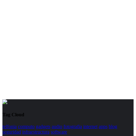
Tag Cloud
telfonia
computo
gadgets
audio
fotografia
internet
apps
blog
seguridad
infraestructura
software