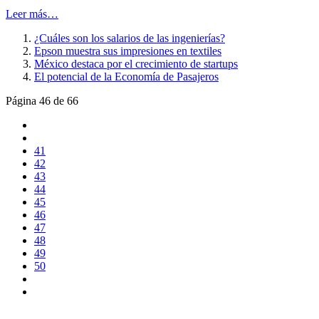
Leer más…
¿Cuáles son los salarios de las ingenierías?
Epson muestra sus impresiones en textiles
México destaca por el crecimiento de startups
El potencial de la Economía de Pasajeros
Página 46 de 66
41
42
43
44
45
46
47
48
49
50