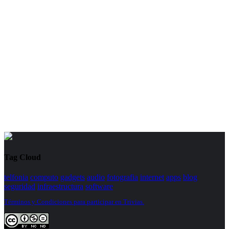
Tag Cloud
telfonia
computo
gadgets
audio
fotografia
internet
apps
blog
seguridad
infraestructura
software
Términos y Condiciones para participar en Trivias.