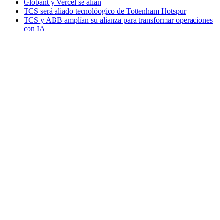
Globant y Vercel se alían
TCS será aliado tecnolóogico de Tottenham Hotspur
TCS y ABB amplían su alianza para transformar operaciones
con IA