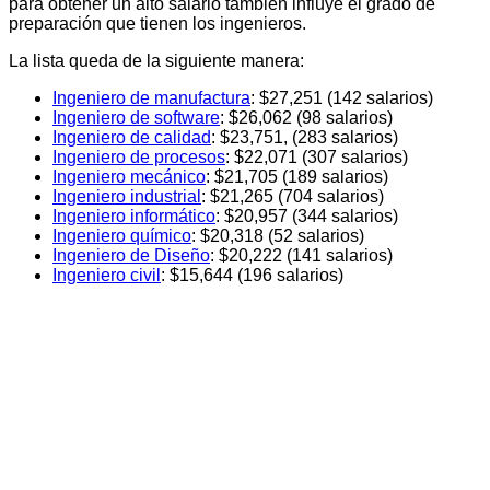
para obtener un alto salario también influye el grado de
preparación que tienen los ingenieros.
La lista queda de la siguiente manera:
Ingeniero de manufactura
: $27,251 (142 salarios)
Ingeniero de software
: $26,062 (98 salarios)
Ingeniero de calidad
: $23,751, (283 salarios)
Ingeniero de procesos
: $22,071 (307 salarios)
Ingeniero mecánico
: $21,705 (189 salarios)
Ingeniero industrial
: $21,265 (704 salarios)
Ingeniero informático
: $20,957 (344 salarios)
Ingeniero químico
: $20,318 (52 salarios)
Ingeniero de Diseño
: $20,222 (141 salarios)
Ingeniero civil
: $15,644 (196 salarios)