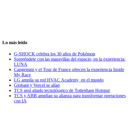
Lo más leido
G-SHOCK celebra los 30 años de Pokémon
Sorpréndete con las maravillas del espacio, en la experiencia:
LUNA
Capgemini y el Tour de France ofrecen la experiencia Inside
My Race
LG amplía su red HVAC Academy en el mundo
Globant y Vercel se alían
TCS será aliado tecnolóogico de Tottenham Hotspur
TCS y ABB amplían su alianza para transformar operaciones
con IA