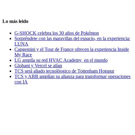
Lo más leido
G-SHOCK celebra los 30 años de Pokémon
Sorpréndete con las maravillas del espacio, en la experiencia:
LUNA
Capgemini y el Tour de France ofrecen la experiencia Inside
My Race
LG amplía su red HVAC Academy en el mundo
Globant y Vercel se alían
TCS será aliado tecnolóogico de Tottenham Hotspur
TCS y ABB amplían su alianza para transformar operaciones
con IA