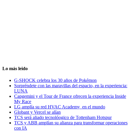
Lo más leido
G-SHOCK celebra los 30 años de Pokémon
Sorpréndete con las maravillas del espacio, en la experiencia:
LUNA
Capgemini y el Tour de France ofrecen la experiencia Inside
My Race
LG amplía su red HVAC Academy en el mundo
Globant y Vercel se alían
TCS será aliado tecnolóogico de Tottenham Hotspur
TCS y ABB amplían su alianza para transformar operaciones
con IA