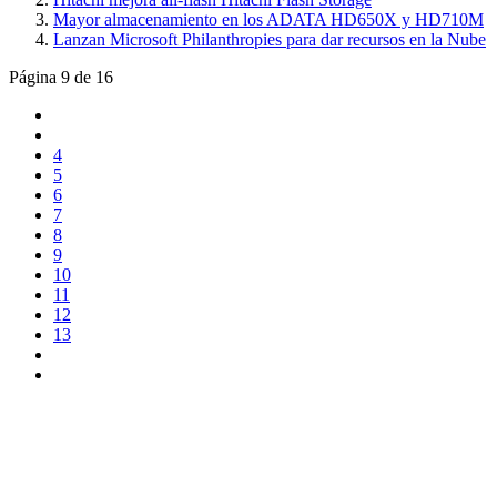
Mayor almacenamiento en los ADATA HD650X y HD710M
Lanzan Microsoft Philanthropies para dar recursos en la Nube
Página 9 de 16
4
5
6
7
8
9
10
11
12
13