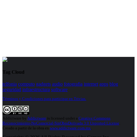
Tag Cloud
telfonia
computo
gadgets
audio
fotografia
internet
apps
blog
seguridad
infraestructura
software
Términos y Condiciones para participar en Trivias.
Addictware
by
Addictware
is licensed under a
Creative Commons
Reconocimiento-NoComercial-SinObraDerivada 3.0 Unported License
.
Creado a partir de la obra en
www.addictware.com.mx
.