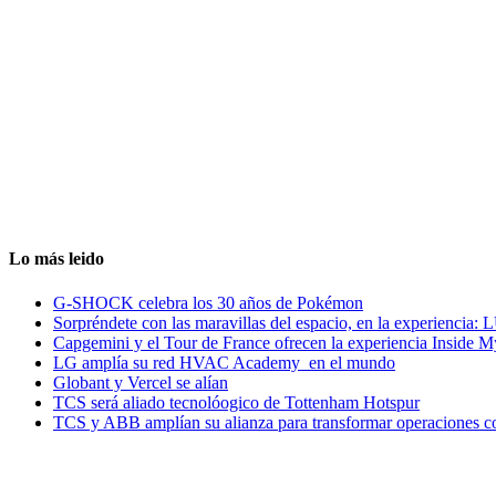
Lo más leido
G-SHOCK celebra los 30 años de Pokémon
Sorpréndete con las maravillas del espacio, en la experiencia
Capgemini y el Tour de France ofrecen la experiencia Inside 
LG amplía su red HVAC Academy en el mundo
Globant y Vercel se alían
TCS será aliado tecnolóogico de Tottenham Hotspur
TCS y ABB amplían su alianza para transformar operaciones c