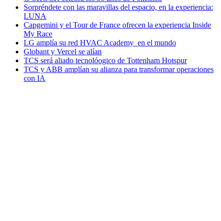
Sorpréndete con las maravillas del espacio, en la experiencia:
LUNA
Capgemini y el Tour de France ofrecen la experiencia Inside
My Race
LG amplía su red HVAC Academy en el mundo
Globant y Vercel se alían
TCS será aliado tecnolóogico de Tottenham Hotspur
TCS y ABB amplían su alianza para transformar operaciones
con IA