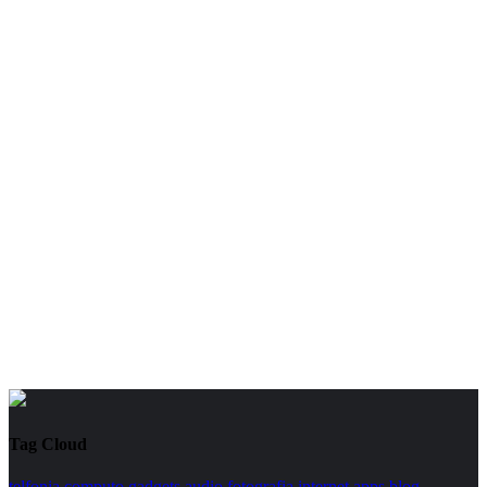
Tag Cloud
telfonia
computo
gadgets
audio
fotografia
internet
apps
blog