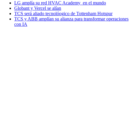
LG amplía su red HVAC Academy en el mundo
Globant y Vercel se alían
TCS será aliado tecnolóogico de Tottenham Hotspur
TCS y ABB amplían su alianza para transformar operaciones
con IA