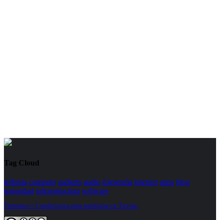
Tag Cloud
telfonia
computo
gadgets
audio
fotografia
internet
apps
blog
seguridad
infraestructura
software
Términos y Condiciones para participar en Trivias.