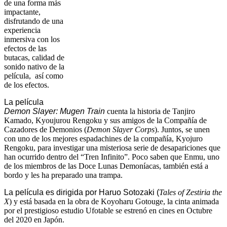
de una forma más 
impactante, 
disfrutando de una 
experiencia 
inmersiva con los 
efectos de las 
butacas, calidad de 
sonido nativo de la 
película,  así como 
de los efectos.
La película
Demon Slayer: Mugen Train
cuenta la historia de Tanjiro
Kamado, Kyoujurou Rengoku y sus amigos de la Compañía de
Cazadores de Demonios (
Demon Slayer Corps
). Juntos, se unen 
con uno de los mejores espadachines de la compañía, Kyojuro 
Rengoku, para investigar una misteriosa serie de desapariciones que 
han ocurrido dentro del “Tren Infinito”. Poco saben que Enmu, uno 
de los miembros de las Doce Lunas Demoníacas, también está a 
bordo y les ha preparado una trampa.
La película es dirigida por Haruo Sotozaki (
Tales of Zestiria the 
X
) y está basada en la obra de Koyoharu Gotouge, la cinta animada 
por el prestigioso estudio Ufotable se estrenó en cines en Octubre 
del 2020 en Japón.