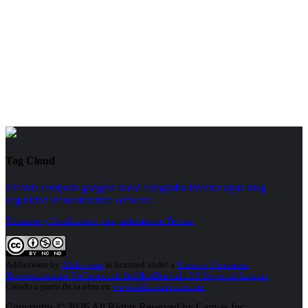
Tag Cloud
telfonia
computo
gadgets
audio
fotografia
internet
apps
blog
seguridad
infraestructura
software
Términos y Condiciones para participar en Trivias.
Addictware
by
Addictware
is licensed under a
Creative Commons
Reconocimiento-NoComercial-SinObraDerivada 3.0 Unported License
.
Creado a partir de la obra en
www.addictware.com.mx
.
Copyrights © 2026 All Rights Reserved by Canvas Inc.