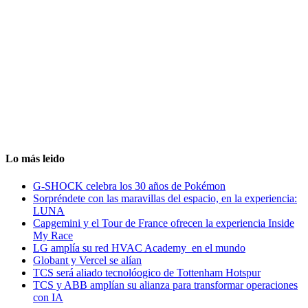
Lo más leido
G-SHOCK celebra los 30 años de Pokémon
Sorpréndete con las maravillas del espacio, en la experiencia:
LUNA
Capgemini y el Tour de France ofrecen la experiencia Inside
My Race
LG amplía su red HVAC Academy en el mundo
Globant y Vercel se alían
TCS será aliado tecnolóogico de Tottenham Hotspur
TCS y ABB amplían su alianza para transformar operaciones
con IA