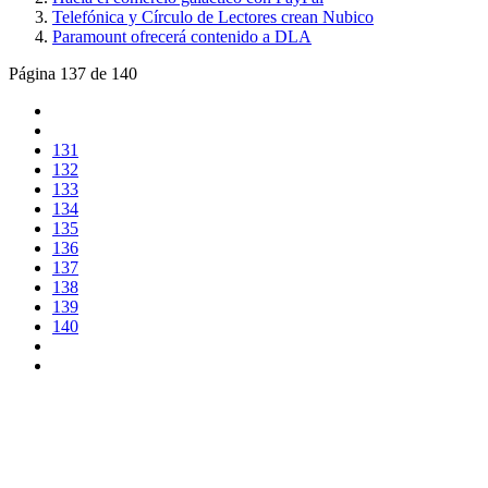
Telefónica y Círculo de Lectores crean Nubico
Paramount ofrecerá contenido a DLA
Página 137 de 140
131
132
133
134
135
136
137
138
139
140