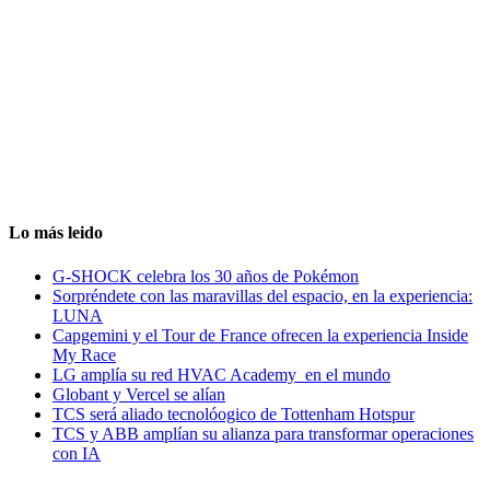
Lo más leido
G-SHOCK celebra los 30 años de Pokémon
Sorpréndete con las maravillas del espacio, en la experiencia:
LUNA
Capgemini y el Tour de France ofrecen la experiencia Inside
My Race
LG amplía su red HVAC Academy en el mundo
Globant y Vercel se alían
TCS será aliado tecnolóogico de Tottenham Hotspur
TCS y ABB amplían su alianza para transformar operaciones
con IA