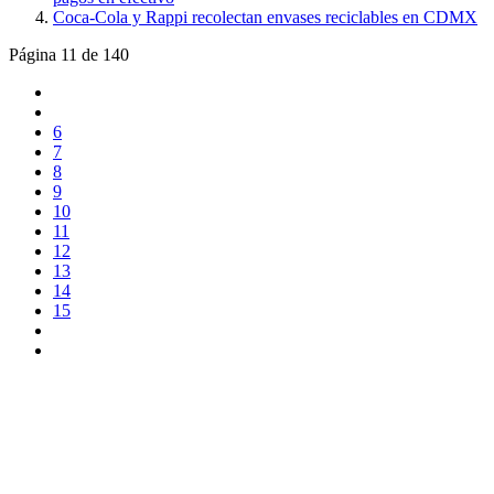
Coca-Cola y Rappi recolectan envases reciclables en CDMX
Página 11 de 140
6
7
8
9
10
11
12
13
14
15