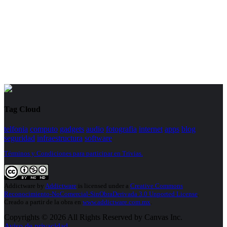
Tag Cloud
telfonia
computo
gadgets
audio
fotografia
internet
apps
blog
seguridad
infraestructura
software
Términos y Condiciones para participar en Trivias.
Addictware
by
Addictware
is licensed under a
Creative Commons
Reconocimiento-NoComercial-SinObraDerivada 3.0 Unported License
.
Creado a partir de la obra en
www.addictware.com.mx
.
Copyrights © 2026 All Rights Reserved by Canvas Inc.
Aviso de privacidad