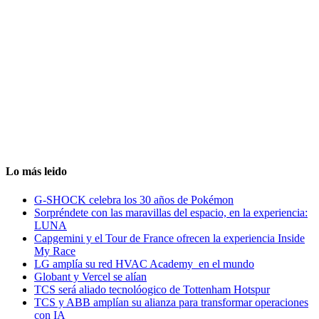
Lo más leido
G-SHOCK celebra los 30 años de Pokémon
Sorpréndete con las maravillas del espacio, en la experiencia:
LUNA
Capgemini y el Tour de France ofrecen la experiencia Inside
My Race
LG amplía su red HVAC Academy en el mundo
Globant y Vercel se alían
TCS será aliado tecnolóogico de Tottenham Hotspur
TCS y ABB amplían su alianza para transformar operaciones
con IA