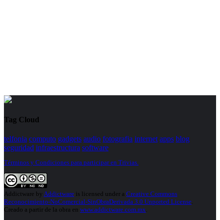
Tag Cloud
telfonia
computo
gadgets
audio
fotografia
internet
apps
blog
seguridad
infraestructura
software
Términos y Condiciones para participar en Trivias.
Addictware
by
Addictware
is licensed under a
Creative Commons
Reconocimiento-NoComercial-SinObraDerivada 3.0 Unported License
.
Creado a partir de la obra en
www.addictware.com.mx
.