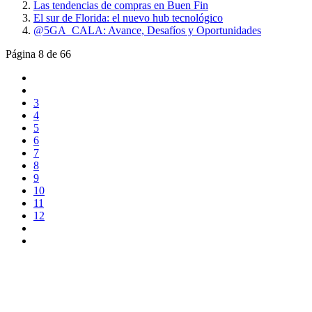
Las tendencias de compras en Buen Fin
El sur de Florida: el nuevo hub tecnológico
@5GA_CALA: Avance, Desafíos y Oportunidades
Página 8 de 66
3
4
5
6
7
8
9
10
11
12