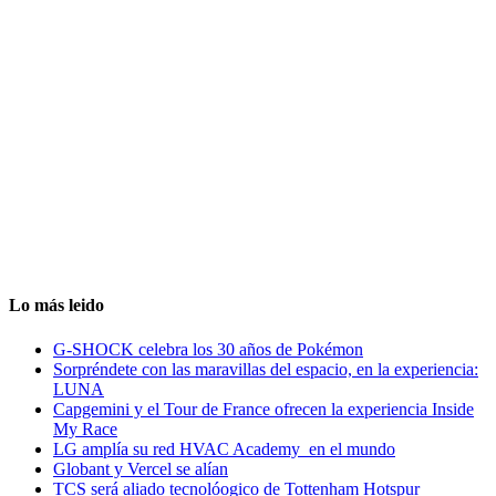
Lo más leido
G-SHOCK celebra los 30 años de Pokémon
Sorpréndete con las maravillas del espacio, en la experiencia:
LUNA
Capgemini y el Tour de France ofrecen la experiencia Inside
My Race
LG amplía su red HVAC Academy en el mundo
Globant y Vercel se alían
TCS será aliado tecnolóogico de Tottenham Hotspur