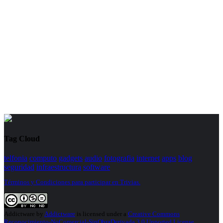
Tag Cloud
telfonia
computo
gadgets
audio
fotografia
internet
apps
blog
seguridad
infraestructura
software
Términos y Condiciones para participar en Trivias.
Addictware
by
Addictware
is licensed under a
Creative Commons
Reconocimiento-NoComercial-SinObraDerivada 3.0 Unported License
.