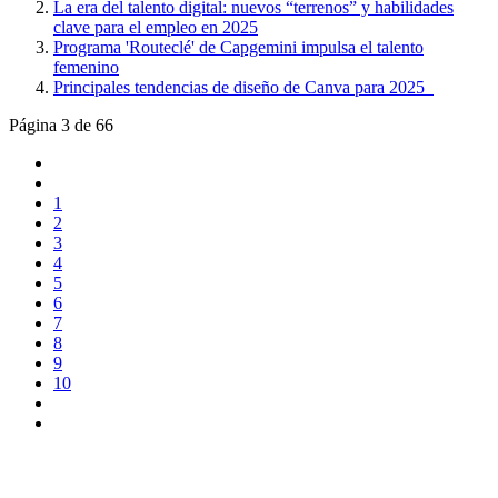
La era del talento digital: nuevos “terrenos” y habilidades
clave para el empleo en 2025
Programa 'Routeclé' de Capgemini impulsa el talento
femenino
Principales tendencias de diseño de Canva para 2025
Página 3 de 66
1
2
3
4
5
6
7
8
9
10