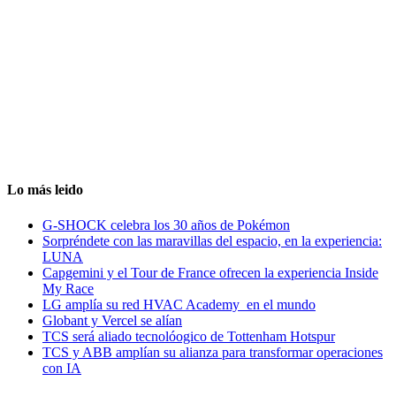
Lo más leido
G-SHOCK celebra los 30 años de Pokémon
Sorpréndete con las maravillas del espacio, en la experiencia:
LUNA
Capgemini y el Tour de France ofrecen la experiencia Inside
My Race
LG amplía su red HVAC Academy en el mundo
Globant y Vercel se alían
TCS será aliado tecnolóogico de Tottenham Hotspur
TCS y ABB amplían su alianza para transformar operaciones
con IA