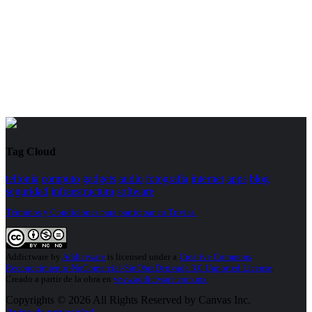
Tag Cloud
telfonia
computo
gadgets
audio
fotografia
internet
apps
blog
seguridad
infraestructura
software
Términos y Condiciones para participar en Trivias.
Addictware
by
Addictware
is licensed under a
Creative Commons
Reconocimiento-NoComercial-SinObraDerivada 3.0 Unported License
.
Creado a partir de la obra en
www.addictware.com.mx
.
Copyrights © 2026 All Rights Reserved by Canvas Inc.