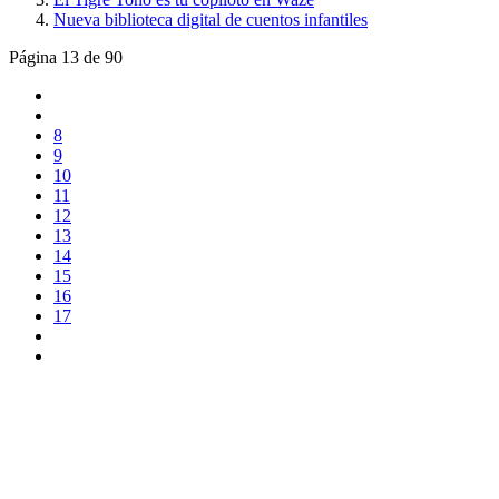
Nueva biblioteca digital de cuentos infantiles
Página 13 de 90
8
9
10
11
12
13
14
15
16
17