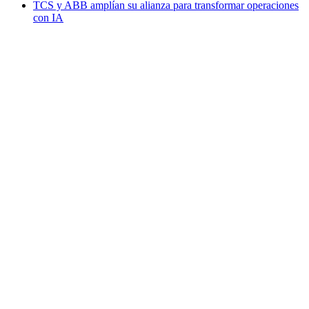
TCS y ABB amplían su alianza para transformar operaciones
con IA