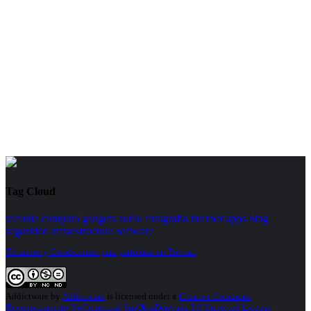
Tag Cloud
telfonia
computo
gadgets
audio
fotografia
internet
apps
blog
seguridad
infraestructura
software
Términos y Condiciones para participar en Trivias.
Addictware
by
Addictware
is licensed under a
Creative Commons
Reconocimiento-NoComercial-SinObraDerivada 3.0 Unported License
.