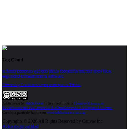
Tag Cloud
telfonia
computo
gadgets
audio
fotografia
internet
apps
blog
seguridad
infraestructura
software
Términos y Condiciones para participar en Trivias.
Addictware
by
Addictware
is licensed under a
Creative Commons
Reconocimiento-NoComercial-SinObraDerivada 3.0 Unported License
.
Creado a partir de la obra en
www.addictware.com.mx
.
Copyrights © 2026 All Rights Reserved by Canvas Inc.
Aviso de privacidad