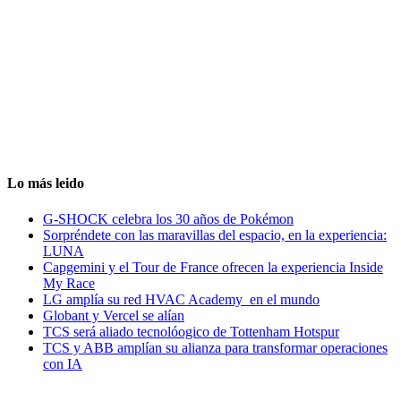
Lo más leido
G-SHOCK celebra los 30 años de Pokémon
Sorpréndete con las maravillas del espacio, en la experiencia:
LUNA
Capgemini y el Tour de France ofrecen la experiencia Inside
My Race
LG amplía su red HVAC Academy en el mundo
Globant y Vercel se alían
TCS será aliado tecnolóogico de Tottenham Hotspur
TCS y ABB amplían su alianza para transformar operaciones
con IA