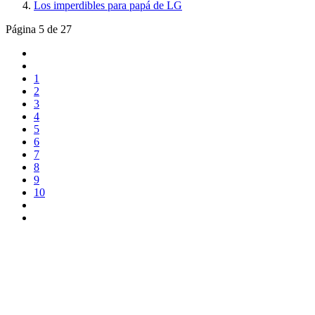
Los imperdibles para papá de LG
Página 5 de 27
1
2
3
4
5
6
7
8
9
10