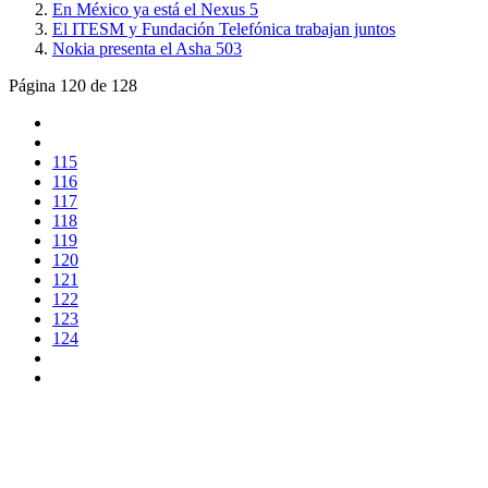
En México ya está el Nexus 5
El ITESM y Fundación Telefónica trabajan juntos
Nokia presenta el Asha 503
Página 120 de 128
115
116
117
118
119
120
121
122
123
124