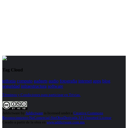
Tag Cloud
telfonia
computo
gadgets
audio
fotografia
internet
apps
blog
seguridad
infraestructura
software
Términos y Condiciones para participar en Trivias.
Addictware
by
Addictware
is licensed under a
Creative Commons
Reconocimiento-NoComercial-SinObraDerivada 3.0 Unported License
.
Creado a partir de la obra en
www.addictware.com.mx
.