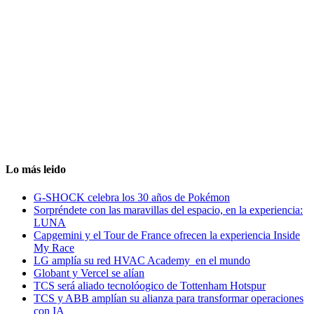
Lo más leido
G-SHOCK celebra los 30 años de Pokémon
Sorpréndete con las maravillas del espacio, en la experiencia:
LUNA
Capgemini y el Tour de France ofrecen la experiencia Inside
My Race
LG amplía su red HVAC Academy en el mundo
Globant y Vercel se alían
TCS será aliado tecnolóogico de Tottenham Hotspur
TCS y ABB amplían su alianza para transformar operaciones
con IA