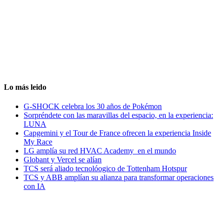
Lo más leido
G-SHOCK celebra los 30 años de Pokémon
Sorpréndete con las maravillas del espacio, en la experiencia:
LUNA
Capgemini y el Tour de France ofrecen la experiencia Inside
My Race
LG amplía su red HVAC Academy en el mundo
Globant y Vercel se alían
TCS será aliado tecnolóogico de Tottenham Hotspur
TCS y ABB amplían su alianza para transformar operaciones
con IA