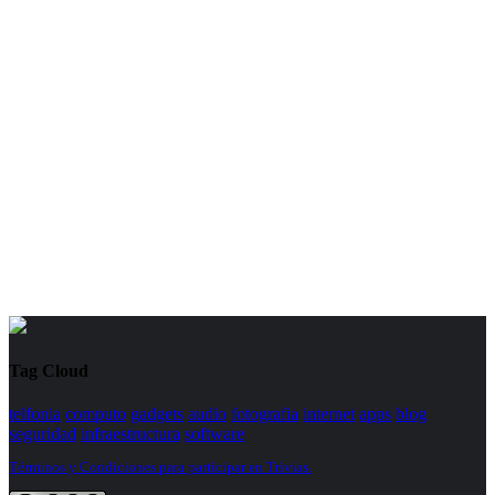
Tag Cloud
telfonia
computo
gadgets
audio
fotografia
internet
apps
blog
seguridad
infraestructura
software
Términos y Condiciones para participar en Trivias.