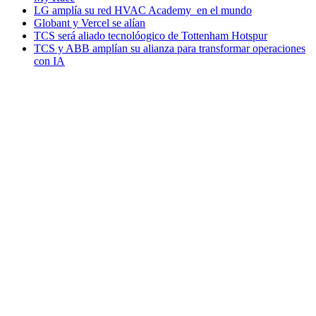
LG amplía su red HVAC Academy en el mundo
Globant y Vercel se alían
TCS será aliado tecnolóogico de Tottenham Hotspur
TCS y ABB amplían su alianza para transformar operaciones
con IA