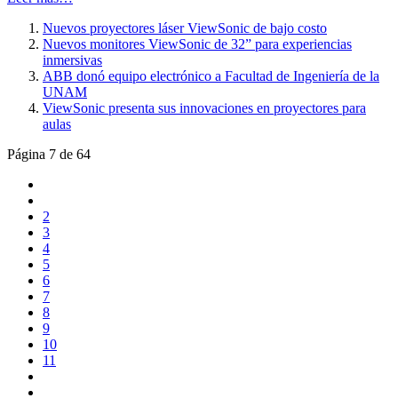
Nuevos proyectores láser ViewSonic de bajo costo
Nuevos monitores ViewSonic de 32” para experiencias
inmersivas
ABB donó equipo electrónico a Facultad de Ingeniería de la
UNAM
ViewSonic presenta sus innovaciones en proyectores para
aulas
Página 7 de 64
2
3
4
5
6
7
8
9
10
11