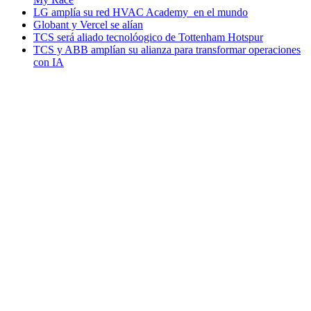
LG amplía su red HVAC Academy en el mundo
Globant y Vercel se alían
TCS será aliado tecnolóogico de Tottenham Hotspur
TCS y ABB amplían su alianza para transformar operaciones
con IA