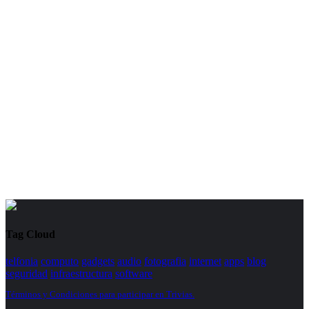
Tag Cloud
telfonia
computo
gadgets
audio
fotografia
internet
apps
blog
seguridad
infraestructura
software
Términos y Condiciones para participar en Trivias.