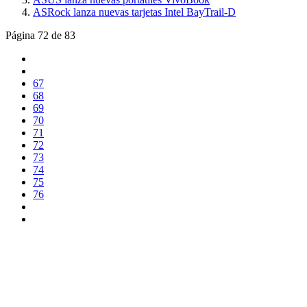
ASRock lanza nuevas tarjetas Intel BayTrail-D
Página 72 de 83
67
68
69
70
71
72
73
74
75
76