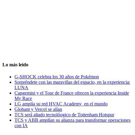
Lo más leido
G-SHOCK celebra los 30 años de Pokémon
Sorpréndete con las maravillas del espacio, en la experiencia:
LUNA
Capgemini y el Tour de France ofrecen la experiencia Inside
My Race
LG amplía su red HVAC Academy en el mundo
Globant y Vercel se alían
TCS será aliado tecnolóogico de Tottenham Hotspur
TCS y ABB amplían su alianza para transformar operaciones
con IA