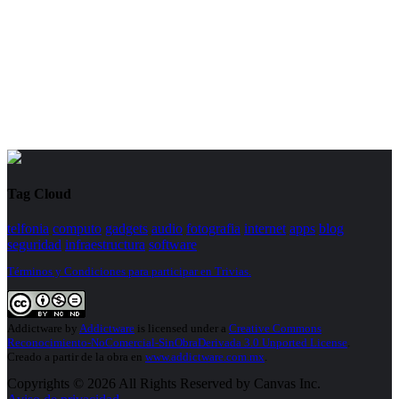
Tag Cloud
telfonia
computo
gadgets
audio
fotografia
internet
apps
blog
seguridad
infraestructura
software
Términos y Condiciones para participar en Trivias.
Addictware
by
Addictware
is licensed under a
Creative Commons
Reconocimiento-NoComercial-SinObraDerivada 3.0 Unported License
.
Creado a partir de la obra en
www.addictware.com.mx
.
Copyrights © 2026 All Rights Reserved by Canvas Inc.