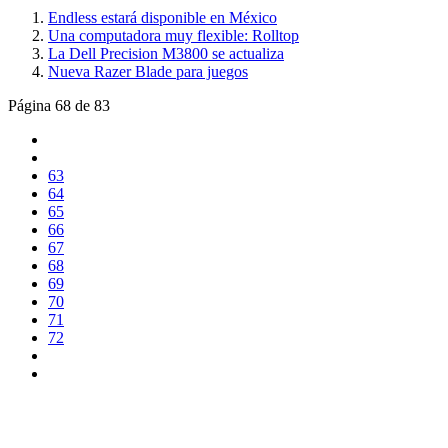
Endless estará disponible en México
Una computadora muy flexible: Rolltop
La Dell Precision M3800 se actualiza
Nueva Razer Blade para juegos
Página 68 de 83
63
64
65
66
67
68
69
70
71
72