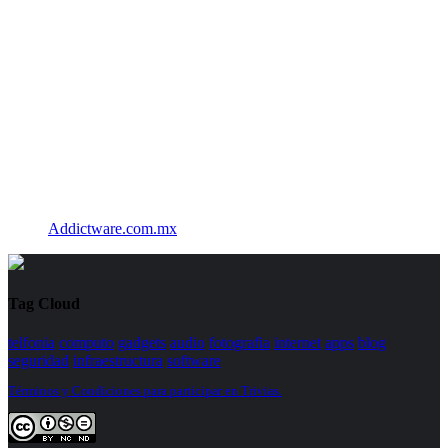
Addictware.com.mx
Tag Cloud
telfonia
computo
gadgets
audio
fotografia
internet
apps
blog
seguridad
infraestructura
software
Términos y Condiciones para participar en Trivias.