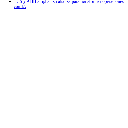
TCS y ABB amplían su alianza para transformar operaciones
con IA