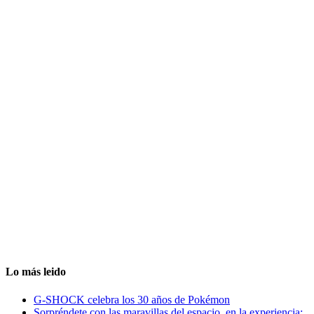
Lo más leido
G-SHOCK celebra los 30 años de Pokémon
Sorpréndete con las maravillas del espacio, en la experiencia: