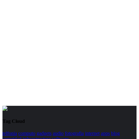
Tag Cloud
telfonia
computo
gadgets
audio
fotografia
internet
apps
blog
seguridad
infraestructura
software