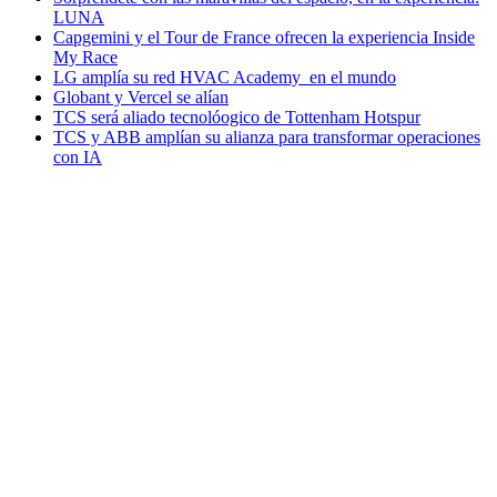
LUNA
Capgemini y el Tour de France ofrecen la experiencia Inside
My Race
LG amplía su red HVAC Academy en el mundo
Globant y Vercel se alían
TCS será aliado tecnolóogico de Tottenham Hotspur
TCS y ABB amplían su alianza para transformar operaciones
con IA