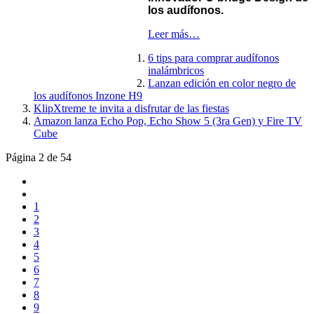
los audífonos.
Leer más…
6 tips para comprar audífonos
inalámbricos
Lanzan edición en color negro de
los audífonos Inzone H9
KlipXtreme te invita a disfrutar de las fiestas
Amazon lanza Echo Pop, Echo Show 5 (3ra Gen) y Fire TV
Cube
Página 2 de 54
1
2
3
4
5
6
7
8
9