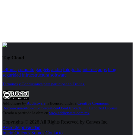
Tag Cloud
telfonia
computo
gadgets
audio
fotografia
internet
apps
blog
seguridad
infraestructura
software
Términos y Condiciones para participar en Trivias.
Addictware
by
Addictware
is licensed under a
Creative Commons
Reconocimiento-NoComercial-SinObraDerivada 3.0 Unported License
.
Creado a partir de la obra en
www.addictware.com.mx
.
Copyrights © 2026 All Rights Reserved by Canvas Inc.
Aviso de privacidad
Inicio
/
Quiénes Somos
/
Contacto