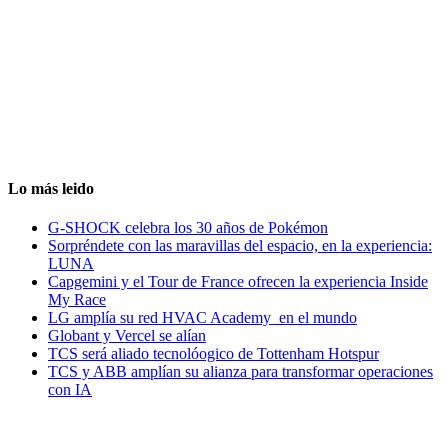
Lo más leido
G-SHOCK celebra los 30 años de Pokémon
Sorpréndete con las maravillas del espacio, en la experiencia:
LUNA
Capgemini y el Tour de France ofrecen la experiencia Inside
My Race
LG amplía su red HVAC Academy en el mundo
Globant y Vercel se alían
TCS será aliado tecnolóogico de Tottenham Hotspur
TCS y ABB amplían su alianza para transformar operaciones
con IA