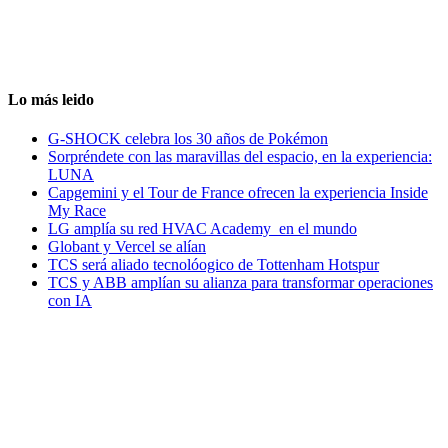
Lo más leido
G-SHOCK celebra los 30 años de Pokémon
Sorpréndete con las maravillas del espacio, en la experiencia:
LUNA
Capgemini y el Tour de France ofrecen la experiencia Inside
My Race
LG amplía su red HVAC Academy en el mundo
Globant y Vercel se alían
TCS será aliado tecnolóogico de Tottenham Hotspur
TCS y ABB amplían su alianza para transformar operaciones
con IA