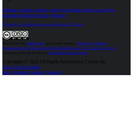
telfonia
computo
gadgets
audio
fotografia
internet
apps
blog
seguridad
infraestructura
software
Términos y Condiciones para participar en Trivias.
Addictware
by
Addictware
is licensed under a
Creative Commons
Reconocimiento-NoComercial-SinObraDerivada 3.0 Unported License
.
Creado a partir de la obra en
www.addictware.com.mx
.
Copyrights © 2026 All Rights Reserved by Canvas Inc.
Aviso de privacidad
Inicio
/
Quiénes Somos
/
Contacto