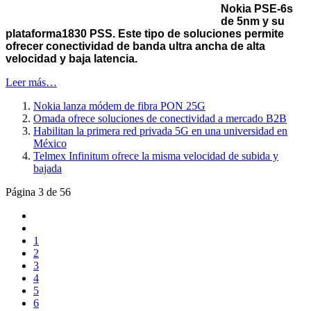
Nokia PSE-6s
de 5nm y su
plataforma1830 PSS.
Este tipo de soluciones permite
ofrecer conectividad de banda
ultra ancha
de alta
velocidad y baja latencia.
Leer más…
Nokia lanza módem de fibra PON 25G
Omada ofrece soluciones de conectividad a mercado B2B
Habilitan la primera red privada 5G en una universidad en
México
Telmex Infinitum ofrece la misma velocidad de subida y
bajada
Página 3 de 56
1
2
3
4
5
6