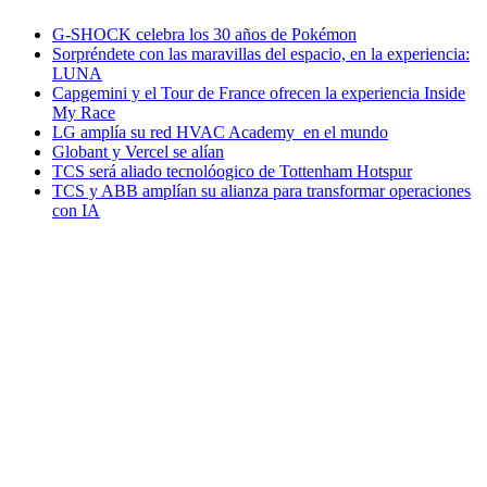
G-SHOCK celebra los 30 años de Pokémon
Sorpréndete con las maravillas del espacio, en la experiencia:
LUNA
Capgemini y el Tour de France ofrecen la experiencia Inside
My Race
LG amplía su red HVAC Academy en el mundo
Globant y Vercel se alían
TCS será aliado tecnolóogico de Tottenham Hotspur
TCS y ABB amplían su alianza para transformar operaciones
con IA