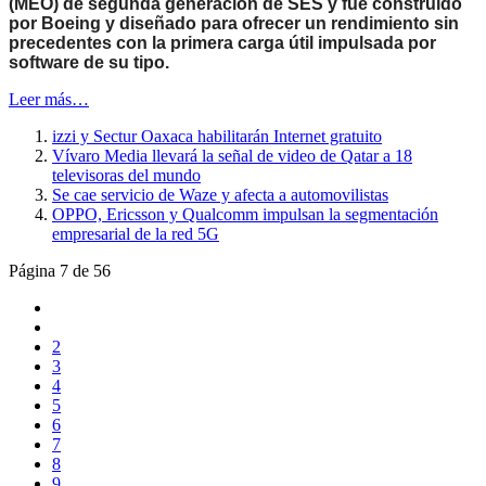
(MEO) de segunda generación de SES y fue construido
por Boeing y diseñado para ofrecer un rendimiento sin
precedentes con la primera carga útil impulsada por
software de su tipo.
Leer más…
izzi y Sectur Oaxaca habilitarán Internet gratuito
Vívaro Media llevará la señal de video de Qatar a 18
televisoras del mundo
Se cae servicio de Waze y afecta a automovilistas
OPPO, Ericsson y Qualcomm impulsan la segmentación
empresarial de la red 5G
Página 7 de 56
2
3
4
5
6
7
8
9