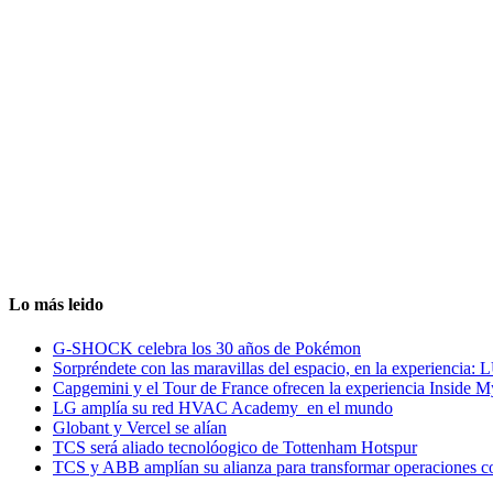
Lo más leido
G-SHOCK celebra los 30 años de Pokémon
Sorpréndete con las maravillas del espacio, en la experiencia
Capgemini y el Tour de France ofrecen la experiencia Inside 
LG amplía su red HVAC Academy en el mundo
Globant y Vercel se alían
TCS será aliado tecnolóogico de Tottenham Hotspur
TCS y ABB amplían su alianza para transformar operaciones c