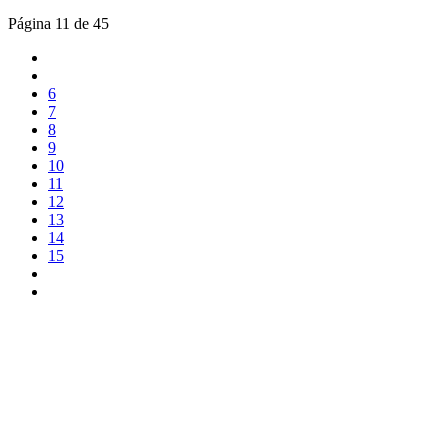
Página 11 de 45
6
7
8
9
10
11
12
13
14
15