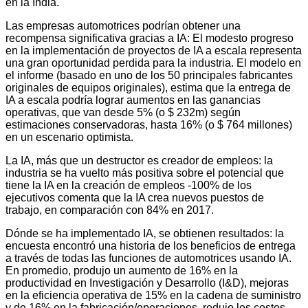
en la India.
Las empresas automotrices podrían obtener una
recompensa significativa gracias a IA:
El modesto progreso
en la implementación de proyectos de IA a escala representa
una gran oportunidad perdida para la industria. El modelo en
el informe (basado en uno de los 50 principales fabricantes
originales de equipos originales), estima que la entrega de
IA a escala podría lograr aumentos en las ganancias
operativas, que van desde 5% (o $ 232m) según
estimaciones conservadoras, hasta 16% (o $ 764 millones)
en un escenario optimista.
La IA, más que un destructor es creador de empleos:
la
industria se ha vuelto más positiva sobre el potencial que
tiene la IA en la creación de empleos -100% de los
ejecutivos comenta que la IA crea nuevos puestos de
trabajo, en comparación con 84% en 2017.
Dónde se ha implementado IA, se obtienen resultados:
la
encuesta encontró una historia de los beneficios de entrega
a través de todas las funciones de automotrices usando IA.
En promedio, produjo un aumento de 16% en la
productividad en Investigación y Desarrollo (I&D), mejoras
en la eficiencia operativa de 15% en la cadena de suministro
y de 16% en la fabricación/operaciones, redujo los costos