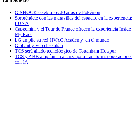
Lo más leido
G-SHOCK celebra los 30 años de Pokémon
Sorpréndete con las maravillas del espacio, en la experiencia:
LUNA
Capgemini y el Tour de France ofrecen la experiencia Inside
My Race
LG amplía su red HVAC Academy en el mundo
Globant y Vercel se alían
TCS será aliado tecnolóogico de Tottenham Hotspur
TCS y ABB amplían su alianza para transformar operaciones
con IA