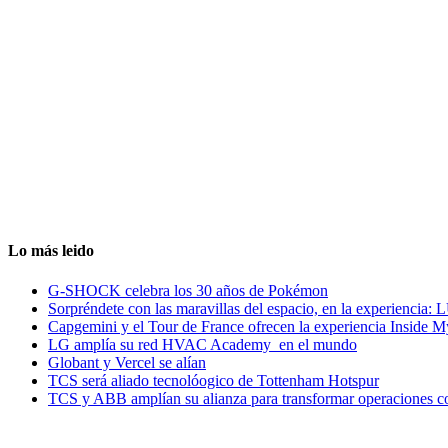
Lo más leido
G-SHOCK celebra los 30 años de Pokémon
Sorpréndete con las maravillas del espacio, en la experiencia
Capgemini y el Tour de France ofrecen la experiencia Inside 
LG amplía su red HVAC Academy en el mundo
Globant y Vercel se alían
TCS será aliado tecnolóogico de Tottenham Hotspur
TCS y ABB amplían su alianza para transformar operaciones c