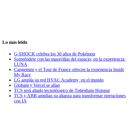
Lo más leido
G-SHOCK celebra los 30 años de Pokémon
Sorpréndete con las maravillas del espacio, en la experiencia:
LUNA
Capgemini y el Tour de France ofrecen la experiencia Inside
My Race
LG amplía su red HVAC Academy en el mundo
Globant y Vercel se alían
TCS será aliado tecnolóogico de Tottenham Hotspur
TCS y ABB amplían su alianza para transformar operaciones
con IA