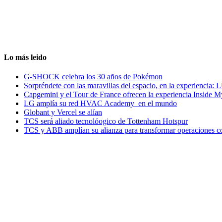
Lo más leido
G-SHOCK celebra los 30 años de Pokémon
Sorpréndete con las maravillas del espacio, en la experiencia
Capgemini y el Tour de France ofrecen la experiencia Inside 
LG amplía su red HVAC Academy en el mundo
Globant y Vercel se alían
TCS será aliado tecnolóogico de Tottenham Hotspur
TCS y ABB amplían su alianza para transformar operaciones c