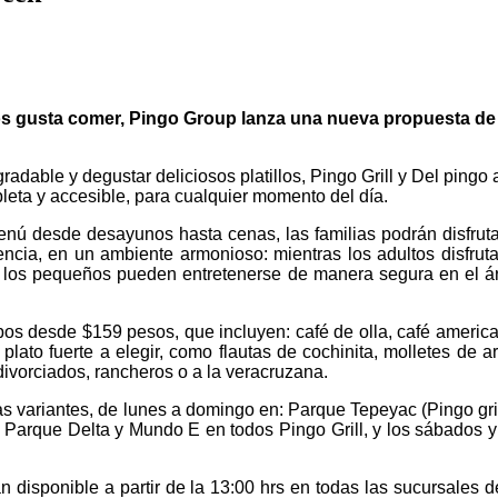
 gusta comer, Pingo Group lanza una nueva propuesta de m
adable y degustar deliciosos platillos, Pingo Grill y Del ping
eta y accesible, para cualquier momento del día.
nú desde desayunos hasta cenas, las familias podrán disfrutar
cia, en un ambiente armonioso: mientras los adultos disfruta
; los pequeños pueden entretenerse de manera segura en el ár
desde $159 pesos, que incluyen: café de olla, café americano d
lato fuerte a elegir, como flautas de cochinita, molletes de a
divorciados, rancheros o a la veracruzana.
s variantes, de lunes a domingo en: Parque Tepeyac (Pingo gri
 Parque Delta y Mundo E en todos Pingo Grill, y los sábados 
isponible a partir de la 13:00 hrs en todas las sucursales d