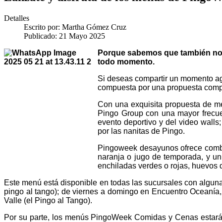
Detalles
Escrito por:
Martha Gómez Cruz
Publicado: 21 Mayo 2025
Porque sabemos que también nos
todo momento.
Si deseas compartir un momento agr
compuesta por una propuesta compl
Con una exquisita propuesta de me
Pingo Group con una mayor frecuen
evento deportivo y del video walls
por las nanitas de Pingo.
Pingoweek desayunos ofrece combos 
naranja o jugo de temporada, y un p
enchiladas verdes o rojas, huevos 
Este menú está disponible en todas las sucursales con alguna
pingo al tango); de viernes a domingo en Encuentro Oceanía,
Valle (el Pingo al Tango).
Por su parte, los menús PingoWeek Comidas y Cenas estarán d