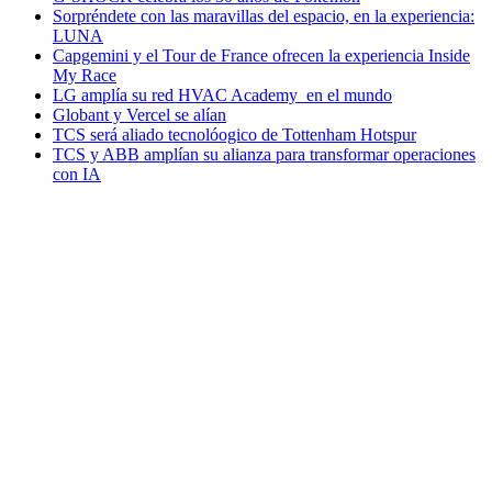
Sorpréndete con las maravillas del espacio, en la experiencia:
LUNA
Capgemini y el Tour de France ofrecen la experiencia Inside
My Race
LG amplía su red HVAC Academy en el mundo
Globant y Vercel se alían
TCS será aliado tecnolóogico de Tottenham Hotspur
TCS y ABB amplían su alianza para transformar operaciones
con IA