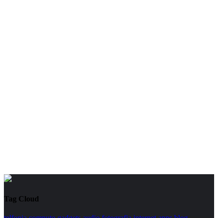
Tag Cloud
telfonia
computo
gadgets
audio
fotografia
internet
apps
blog