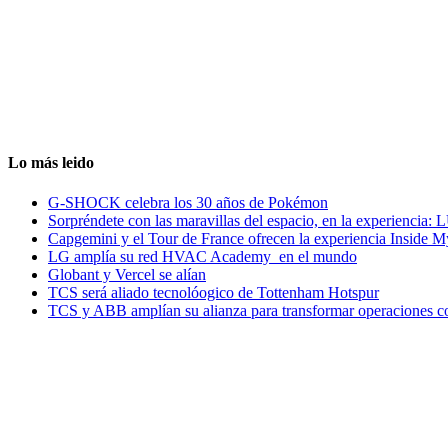
Lo más leido
G-SHOCK celebra los 30 años de Pokémon
Sorpréndete con las maravillas del espacio, en la experiencia
Capgemini y el Tour de France ofrecen la experiencia Inside 
LG amplía su red HVAC Academy en el mundo
Globant y Vercel se alían
TCS será aliado tecnolóogico de Tottenham Hotspur
TCS y ABB amplían su alianza para transformar operaciones c