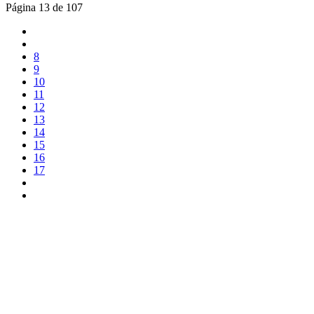
Página 13 de 107
8
9
10
11
12
13
14
15
16
17