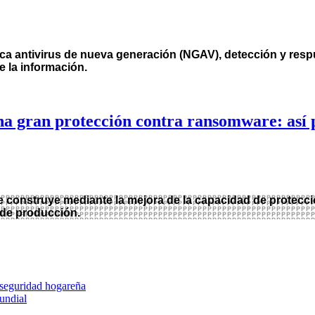
ica antivirus de nueva generación (NGAV), detección y res
e la información.
a gran protección contra ransomware: así p
 construye mediante la mejora de la capacidad de protección
s de producción.
 seguridad hogareña
undial