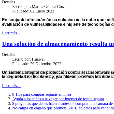
Detalles
Escrito por:
Martha Gómez Cruz
Publicado: 02 Enero 2023
En conjunto ofrecerán única solución en la nube que unif
evaluación de vulnerabilidades e higiene de tecnologías d
Leer más…
Una solución de almacenamiento resulta un
Detalles
Escrito por:
Huawei
Publicado: 29 Diciembre 2022
Un sistema integral de protección contra el ransomware se
la seguridad de los datos y, por último, se cifran los dato
Leer más…
8 Tips para compras seguras en línea
Ayuda a los niños a navegar por Internet de forma segura
8 preguntas que debes hacerte antes de comprar una cámara de
No caigas en engaño que promete 50GB de datos para ver el m