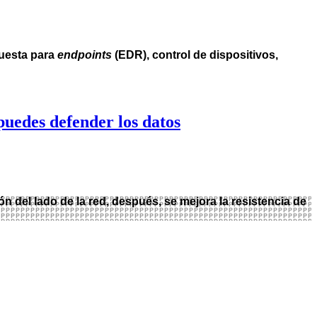
puesta para
endpoints
(EDR), control de dispositivos,
uedes defender los datos
 del lado de la red, después, se mejora la resistencia de