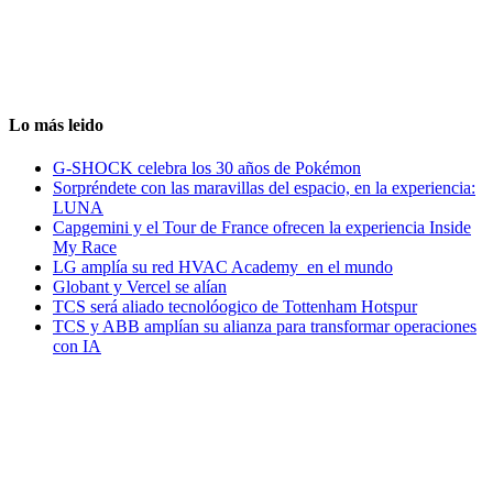
Lo más leido
G-SHOCK celebra los 30 años de Pokémon
Sorpréndete con las maravillas del espacio, en la experiencia:
LUNA
Capgemini y el Tour de France ofrecen la experiencia Inside
My Race
LG amplía su red HVAC Academy en el mundo
Globant y Vercel se alían
TCS será aliado tecnolóogico de Tottenham Hotspur
TCS y ABB amplían su alianza para transformar operaciones
con IA