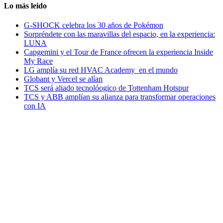
Lo más leido
G-SHOCK celebra los 30 años de Pokémon
Sorpréndete con las maravillas del espacio, en la experiencia:
LUNA
Capgemini y el Tour de France ofrecen la experiencia Inside
My Race
LG amplía su red HVAC Academy en el mundo
Globant y Vercel se alían
TCS será aliado tecnolóogico de Tottenham Hotspur
TCS y ABB amplían su alianza para transformar operaciones
con IA