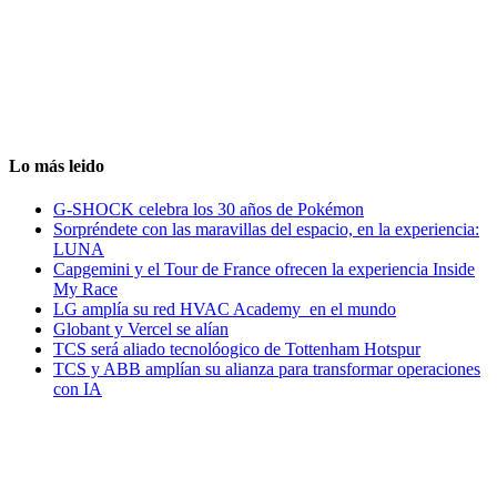
Lo más leido
G-SHOCK celebra los 30 años de Pokémon
Sorpréndete con las maravillas del espacio, en la experiencia:
LUNA
Capgemini y el Tour de France ofrecen la experiencia Inside
My Race
LG amplía su red HVAC Academy en el mundo
Globant y Vercel se alían
TCS será aliado tecnolóogico de Tottenham Hotspur
TCS y ABB amplían su alianza para transformar operaciones
con IA