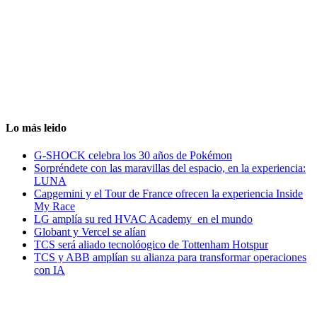
Lo más leido
G-SHOCK celebra los 30 años de Pokémon
Sorpréndete con las maravillas del espacio, en la experiencia:
LUNA
Capgemini y el Tour de France ofrecen la experiencia Inside
My Race
LG amplía su red HVAC Academy en el mundo
Globant y Vercel se alían
TCS será aliado tecnolóogico de Tottenham Hotspur
TCS y ABB amplían su alianza para transformar operaciones
con IA