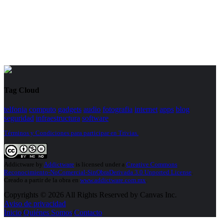
Tag Cloud
telfonia
computo
gadgets
audio
fotografia
internet
apps
blog
seguridad
infraestructura
software
Términos y Condiciones para participar en Trivias.
Addictware
by
Addictware
is licensed under a
Creative Commons
Reconocimiento-NoComercial-SinObraDerivada 3.0 Unported License
.
Creado a partir de la obra en
www.addictware.com.mx
.
Copyrights © 2026 All Rights Reserved by Canvas Inc.
Aviso de privacidad
Inicio
/
Quiénes Somos
/
Contacto