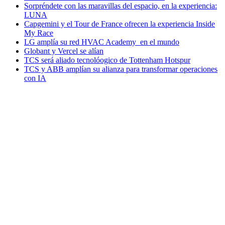
Sorpréndete con las maravillas del espacio, en la experiencia:
LUNA
Capgemini y el Tour de France ofrecen la experiencia Inside
My Race
LG amplía su red HVAC Academy en el mundo
Globant y Vercel se alían
TCS será aliado tecnolóogico de Tottenham Hotspur
TCS y ABB amplían su alianza para transformar operaciones
con IA