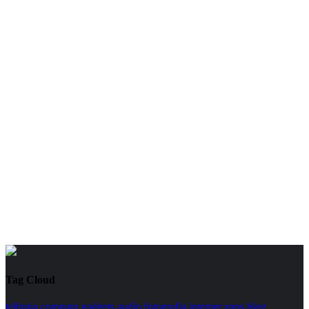
Tag Cloud
telfonia
computo
gadgets
audio
fotografia
internet
apps
blog