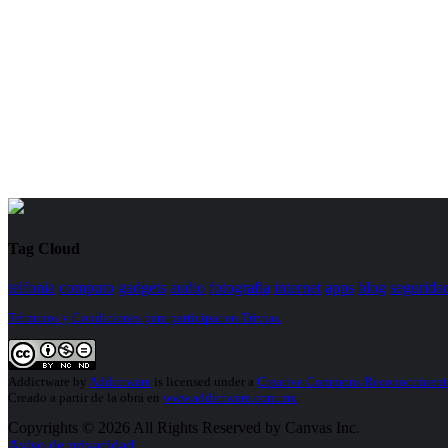
Tag Cloud
telfonia
computo
gadgets
audio
fotografia
internet
apps
blog
segurida
Términos y Condiciones para participar en Trivias.
Addictware
by
Addictware
is licensed under a
Creative Commons Reconocimiento
Creado a partir de la obra en
www.addictware.com.mx
.
Copyrights © 2026 All Rights Reserved by Canvas Inc.
Aviso de privacidad