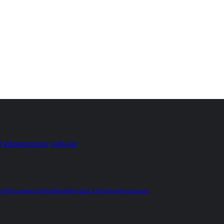
d
infraestructura
software
-NoComercial-SinObraDerivada 3.0 Unported License
.