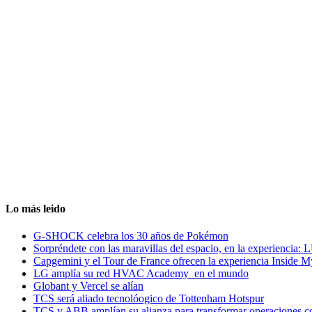
Lo más leido
G-SHOCK celebra los 30 años de Pokémon
Sorpréndete con las maravillas del espacio, en la experiencia
Capgemini y el Tour de France ofrecen la experiencia Inside 
LG amplía su red HVAC Academy en el mundo
Globant y Vercel se alían
TCS será aliado tecnolóogico de Tottenham Hotspur
TCS y ABB amplían su alianza para transformar operaciones c