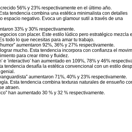
n crecido 56% y 23% respectivamente en el último año.
. Esta tendencia combina una estética minimalista con detalles
 espacio negativo. Evoca un glamour sutil a través de una
mentaron 33% y 30% respectivamente.
negocios con placer. Este estilo lúdico pero estratégico mezcl
Es todo lo que necesitas para amar tu trabajo.
 y “humor” aumentaron 92%, 36% y 27% respectivamente.
grar mucho. Esta tendencia incorpora con confianza el movimie
iento para crear ritmo y fluidez.
n' e 'interactivo' han aumentado en 109%, 78% y 46% respecti
a tendencia desafía la estética convencional con un estilo des
 genial.
 “vanguardista” aumentaron 71%, 40% y 23% respectivamente.
iología. Esta tendencia combina texturas naturales de ensueño 
se atraen.
tico” han aumentado 30 % y 32 % respectivamente.