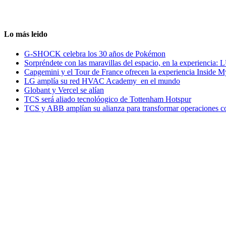
Lo más leido
G-SHOCK celebra los 30 años de Pokémon
Sorpréndete con las maravillas del espacio, en la experiencia
Capgemini y el Tour de France ofrecen la experiencia Inside 
LG amplía su red HVAC Academy en el mundo
Globant y Vercel se alían
TCS será aliado tecnolóogico de Tottenham Hotspur
TCS y ABB amplían su alianza para transformar operaciones c