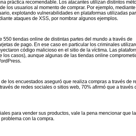
a práctica recomendable. Los atacantes utilizan distintos mét
s de los usuarios al momento de comprar. Por ejemplo, mediante
ario, explotando vulnerabilidades en plataformas utilizadas par
ediante ataques de XSS, por nombrar algunos ejemplos.
550 tiendas online de distintas partes del mundo a través de
jetas de pago. En ese caso en particular los criminales utiliza
nyectaron código malicioso en el sitio de la víctima. Las platafo
e los casos), aunque algunas de las tiendas online comprometi
WordPress.
% de los encuestados aseguró que realiza compras a través de 
través de redes sociales o sitios web, 70% afirmó que a través 
iales para vender sus productos, vale la pena mencionar que l
r problema con la compra.