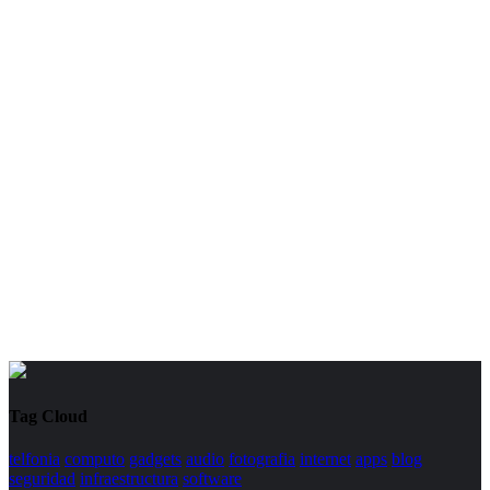
Tag Cloud
telfonia
computo
gadgets
audio
fotografia
internet
apps
blog
seguridad
infraestructura
software