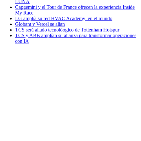
LUNA
Capgemini y el Tour de France ofrecen la experiencia Inside
My Race
LG amplía su red HVAC Academy en el mundo
Globant y Vercel se alían
TCS será aliado tecnolóogico de Tottenham Hotspur
TCS y ABB amplían su alianza para transformar operaciones
con IA